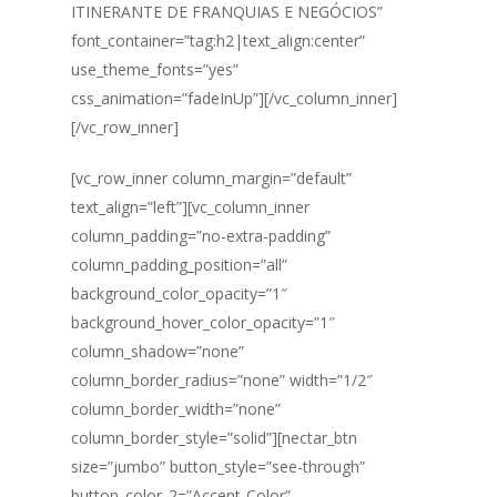
ITINERANTE DE FRANQUIAS E NEGÓCIOS”
font_container=”tag:h2|text_align:center”
use_theme_fonts=”yes”
css_animation=”fadeInUp”][/vc_column_inner]
[/vc_row_inner]
[vc_row_inner column_margin=”default”
text_align=”left”][vc_column_inner
column_padding=”no-extra-padding”
column_padding_position=”all”
background_color_opacity=”1″
background_hover_color_opacity=”1″
column_shadow=”none”
column_border_radius=”none” width=”1/2″
column_border_width=”none”
column_border_style=”solid”][nectar_btn
size=”jumbo” button_style=”see-through”
button_color_2=”Accent-Color”