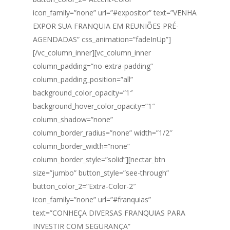
icon_family=”none” url=”#expositor” text=”VENHA
EXPOR SUA FRANQUIA EM REUNIÕES PRÉ-
AGENDADAS” css_animation=”fadeInUp”]
[/vc_column_inner][vc_column_inner
column_padding=”no-extra-padding”
column_padding_position=”all”
background_color_opacity=”1″
background_hover_color_opacity=”1″
column_shadow=”none”
column_border_radius=”none” width=”1/2″
column_border_width=”none”
column_border_style=”solid”][nectar_btn
size=”jumbo” button_style=”see-through”
button_color_2=”Extra-Color-2″
icon_family=”none” url=”#franquias”
text=”CONHEÇA DIVERSAS FRANQUIAS PARA
INVESTIR COM SEGURANÇA”