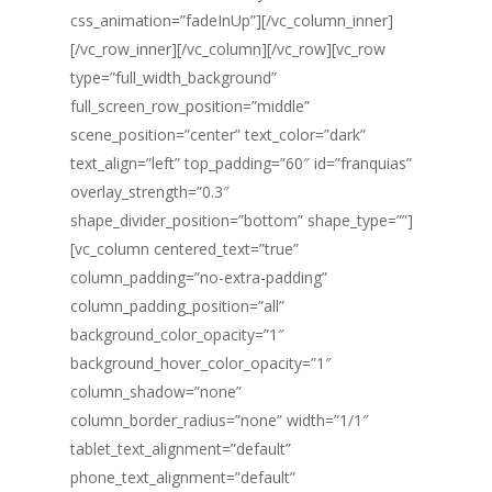
css_animation=”fadeInUp”][/vc_column_inner]
[/vc_row_inner][/vc_column][/vc_row][vc_row
type=”full_width_background”
full_screen_row_position=”middle”
scene_position=”center” text_color=”dark”
text_align=”left” top_padding=”60″ id=”franquias”
overlay_strength=”0.3″
shape_divider_position=”bottom” shape_type=””]
[vc_column centered_text=”true”
column_padding=”no-extra-padding”
column_padding_position=”all”
background_color_opacity=”1″
background_hover_color_opacity=”1″
column_shadow=”none”
column_border_radius=”none” width=”1/1″
tablet_text_alignment=”default”
phone_text_alignment=”default”