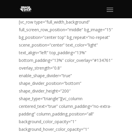
[vc_row type=”full_width_background”
full_screen_row_position=”middle” bg_image=”15″
bg_position=”center top” bg_repeat=”no-repeat”
scene_position=”center” text_color=”light”
text_align=”left” top_padding=”13%”
bottom_padding=”13%” color_overlay=”#134761″
overlay_strength=”0.8″
enable_shape_divider=”true”
shape_divider_position=”bottom”
shape_divider_height=”200″
shape_type=”triangle”][vc_column
centered_text=”true” column_padding=”no-extra-
padding” column_padding_position=”all”
background_color_opacity=”1″
background_hover_color_opacity=”1″